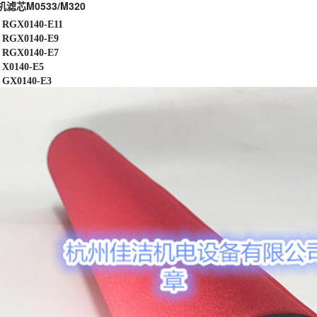
滤芯M0533/M320
 R
GX0140-E11
RGX0140-E9
RGX0140-E7
X0140-E5
GX0140-E3