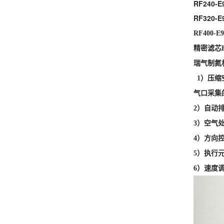
RF240-E
RF320-E
RF400-E9
精密滤芯E
瑞气制氮机
1
）压缩
气口采集
2
）自动
3
）空气
4
）方向
5
）执行
6
）速度